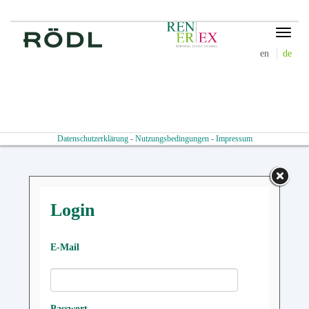
Toggle
navigat
en
de
Datenschutzerklärung
-
Nutzungsbedingungen
-
Impressum
Login
E-Mail
Passwort